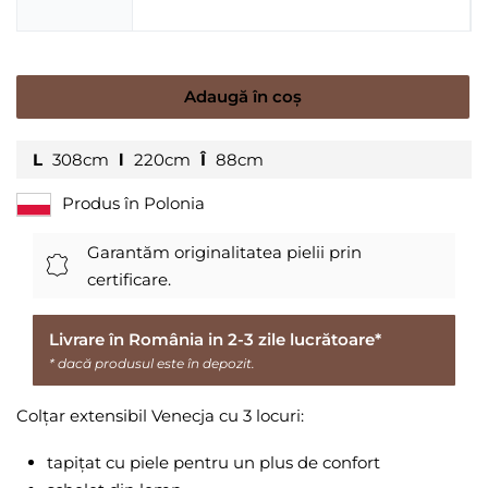
Adaugă în coș
L
308cm
l
220cm
Î
88cm
Produs în Polonia
Garantăm originalitatea pielii prin
certificare.
Livrare în România in 2-3 zile lucrătoare*
* dacă produsul este în depozit.
Colțar extensibil Venecja cu 3 locuri:
tapițat cu piele pentru un plus de confort