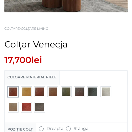
COLȚARE
›
COLȚARE LIVING
Colțar Venecja
17,700
lei
CULOARE MATERIAL PIELE
Dreapta
Stânga
POZIȚIE COLȚ