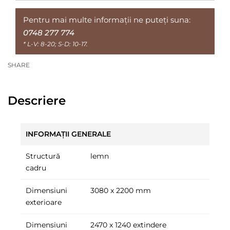
Pentru mai multe informații ne puteți suna:
0748 277 774
* L-V: 8-20; S-D: 10-17.
SHARE
Descriere
INFORMAȚII GENERALE
Structură
lemn
cadru
Dimensiuni
3080 x 2200 mm
exterioare
Dimensiuni
2470 x 1240 extindere