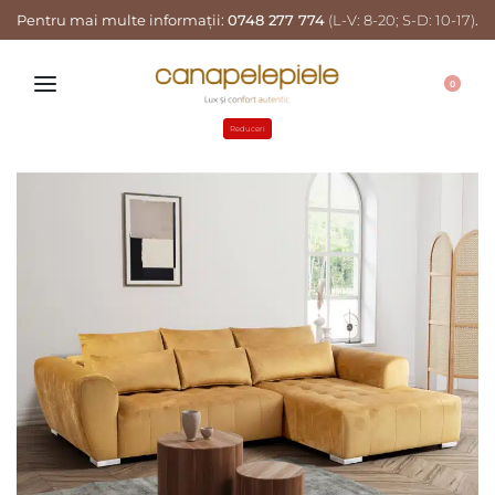
Pentru mai multe informații:
0748 277 774
(L-V: 8-20; S-D: 10-17)
.
0
Reduceri