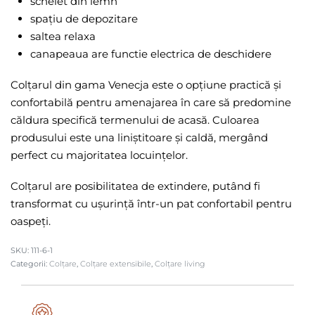
schelet din lemn
spațiu de depozitare
saltea relaxa
canapeaua are functie electrica de deschidere
Colțarul din gama Venecja este o opțiune practică și
confortabilă pentru amenajarea în care să predomine
căldura specifică termenului de acasă. Culoarea
produsului este una liniștitoare și caldă, mergând
perfect cu majoritatea locuințelor.
Colțarul are posibilitatea de extindere, putând fi
transformat cu ușurință într-un pat confortabil pentru
oaspeți.
111-6-1
Categorii:
Colțare
,
Colțare extensibile
,
Colțare living