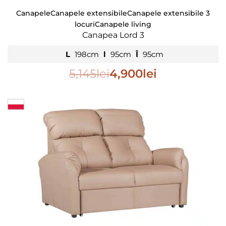
Canapele
Canapele extensibile
Canapele extensibile 3
locuri
Canapele living
Canapea Lord 3
L
198cm
l
95cm
Î
95cm
5,145
lei
4,900
lei