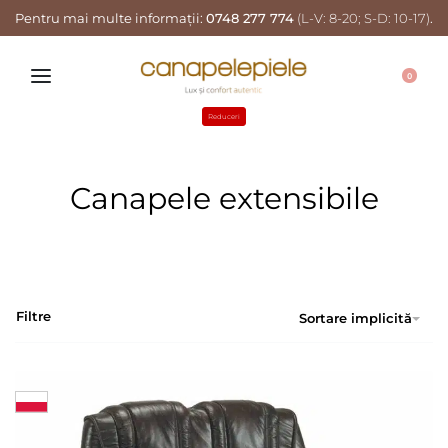
Pentru mai multe informații:
0748 277 774
(L-V: 8-20; S-D: 10-17)
.
0
Reduceri
Canapele extensibile
Filtre
Sortare implicită