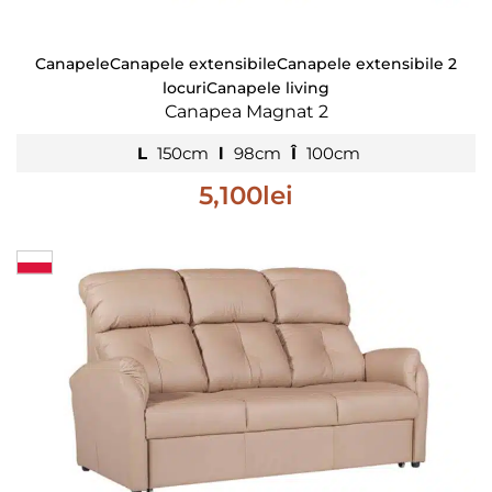
Canapele
Canapele extensibile
Canapele extensibile 2
locuri
Canapele living
Canapea Magnat 2
L
150cm
l
98cm
Î
100cm
5,100
lei