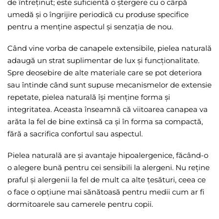
de întreținut; este suficientă o ștergere cu o cârpă
umedă și o îngrijire periodică cu produse specifice
pentru a menține aspectul și senzația de nou.
Când vine vorba de canapele extensibile, pielea naturală
adaugă un strat suplimentar de lux și funcționalitate.
Spre deosebire de alte materiale care se pot deteriora
sau întinde când sunt supuse mecanismelor de extensie
repetate, pielea naturală își menține forma și
integritatea. Aceasta înseamnă că viitoarea canapea va
arăta la fel de bine extinsă ca și în forma sa compactă,
fără a sacrifica confortul sau aspectul.
Pielea naturală are și avantaje hipoalergenice, făcând-o
o alegere bună pentru cei sensibili la alergeni. Nu reține
praful și alergenii la fel de mult ca alte țesături, ceea ce
o face o opțiune mai sănătoasă pentru medii cum ar fi
dormitoarele sau camerele pentru copii.