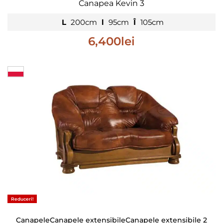
Canapea Kevin 3
L
200cm
l
95cm
Î
105cm
6,400
lei
Reduceri!
Canapele
Canapele extensibile
Canapele extensibile 2