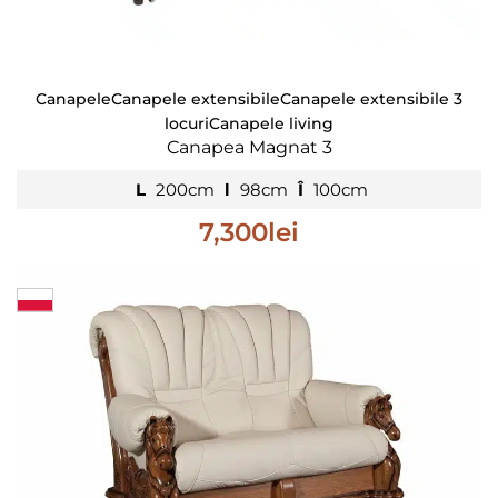
Canapele
Canapele extensibile
Canapele extensibile 3
locuri
Canapele living
Canapea Magnat 3
L
200cm
l
98cm
Î
100cm
7,300
lei