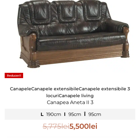
Reduceri!
Canapele
Canapele extensibile
Canapele extensibile 3
locuri
Canapele living
Canapea Aneta II 3
L
190cm
l
95cm
Î
95cm
5,775
lei
5,500
lei