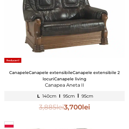
Reduceri!
Canapele
Canapele extensibile
Canapele extensibile 2
locuri
Canapele living
Canapea Aneta II
L
140cm
l
95cm
Î
95cm
3,885
lei
3,700
lei