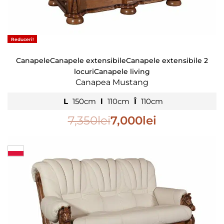
Reduceri!
Canapele
Canapele extensibile
Canapele extensibile 2
locuri
Canapele living
Canapea Mustang
L
150cm
l
110cm
Î
110cm
7,350
lei
7,000
lei