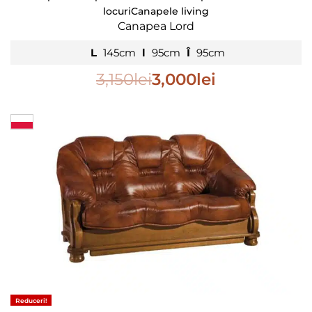
locuri
Canapele living
Canapea Lord
L
145cm
l
95cm
Î
95cm
3,150
lei
3,000
lei
Reduceri!