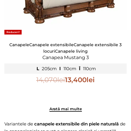
Reduceri!
Canapele
Canapele extensibile
Canapele extensibile 3
locuri
Canapele living
Canapea Mustang 3
L
205cm
l
110cm
Î
110cm
14,070
lei
13,400
lei
Variantele de
canapele extensibile din piele naturală
de