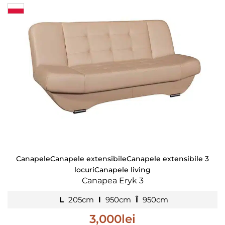
Canapele
Canapele extensibile
Canapele extensibile 3
locuri
Canapele living
Canapea Eryk 3
L
205cm
l
950cm
Î
950cm
3,000
lei