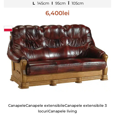
L
145cm
l
95cm
Î
105cm
6,400
lei
Canapele
Canapele extensibile
Canapele extensibile 3
locuri
Canapele living