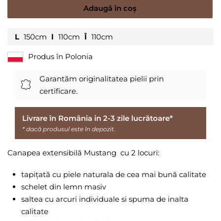
Adaugă în coș
L
150cm
l
110cm
Î
110cm
Produs în Polonia
Garantăm originalitatea pielii prin
certificare.
Livrare în România in 2-3 zile lucrătoare*
* dacă produsul este în depozit.
Canapea extensibilă Mustang cu 2 locuri:
tapițată cu piele naturala de cea mai bună calitate
schelet din lemn masiv
saltea cu arcuri individuale si spuma de inalta
calitate