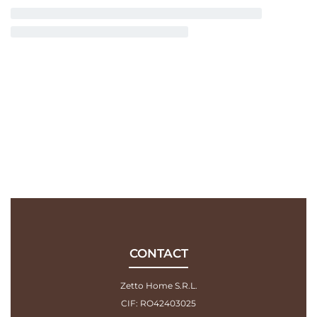
CONTACT
Zetto Home S.R.L.
CIF: RO42403025