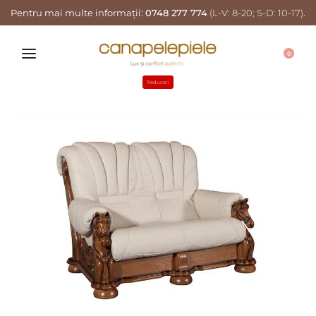
Pentru mai multe informații:
0748 277 774
(L-V: 8-20; S-D: 10-17)
.
0
Reduceri