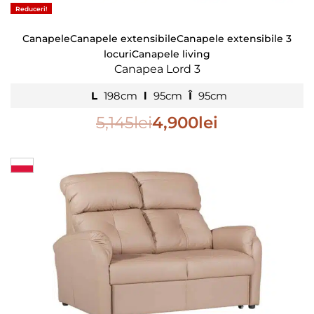
Reduceri!
Canapele
Canapele extensibile
Canapele extensibile 3
locuri
Canapele living
Canapea Lord 3
L
198cm
l
95cm
Î
95cm
5,145
lei
4,900
lei