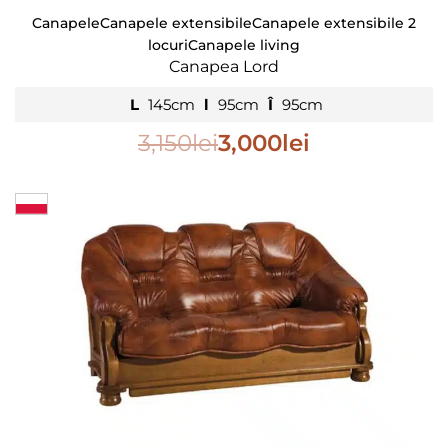
Canapele
Canapele extensibile
Canapele extensibile 2
locuri
Canapele living
Canapea Lord
L
145cm
l
95cm
Î
95cm
3,150
lei
3,000
lei