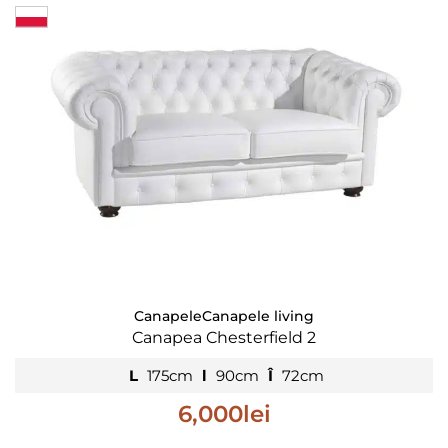
Canapele
Canapele living
Canapea Chesterfield 2
L
175cm
l
90cm
Î
72cm
6,000
lei