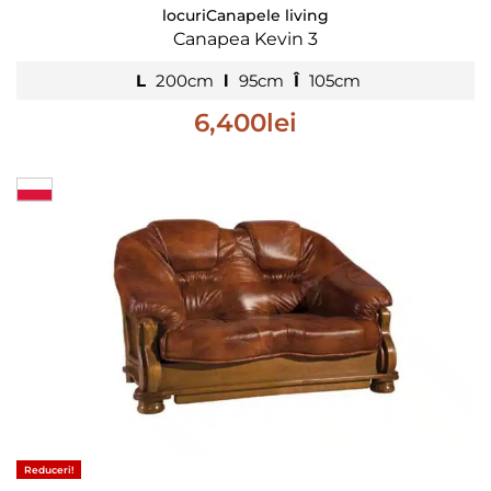
locuri
Canapele living
Canapea Kevin 3
L
200cm
l
95cm
Î
105cm
6,400
lei
Reduceri!