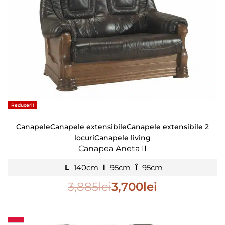
Reduceri!
Canapele
Canapele extensibile
Canapele extensibile 2
locuri
Canapele living
Canapea Aneta II
L
140cm
l
95cm
Î
95cm
3,885
lei
3,700
lei