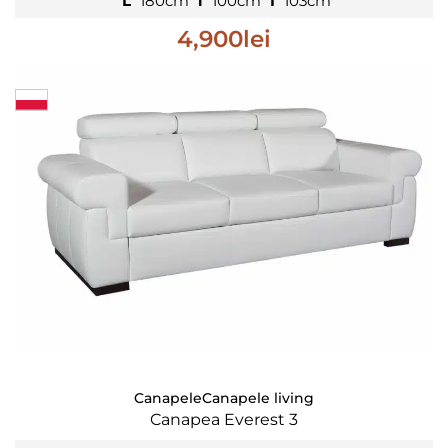
L
180cm
l
100cm
Î
103cm
4,900
lei
Canapele
Canapele living
Canapea Everest 3