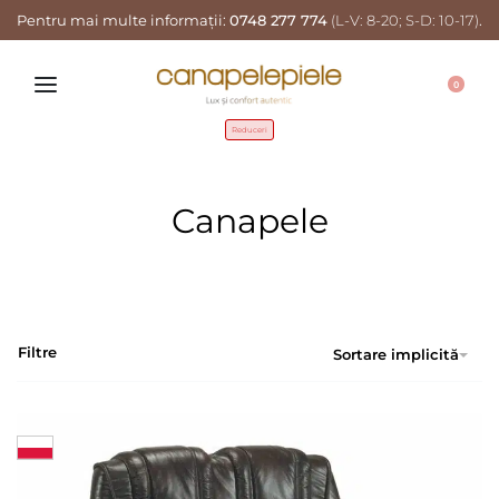
Pentru mai multe informații:
0748 277 774
(L-V: 8-20; S-D: 10-17)
.
0
Reduceri
Canapele
Filtre
Sortare implicită