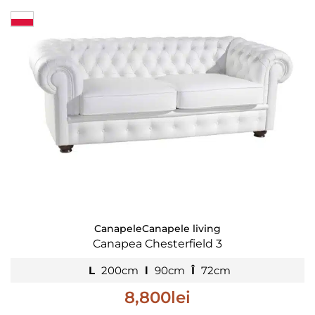
Canapele
Canapele living
Canapea Chesterfield 3
L
200cm
l
90cm
Î
72cm
8,800
lei