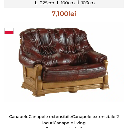
L
225cm
l
100cm
Î
103cm
7,100
lei
Canapele
Canapele extensibile
Canapele extensibile 2
locuri
Canapele living