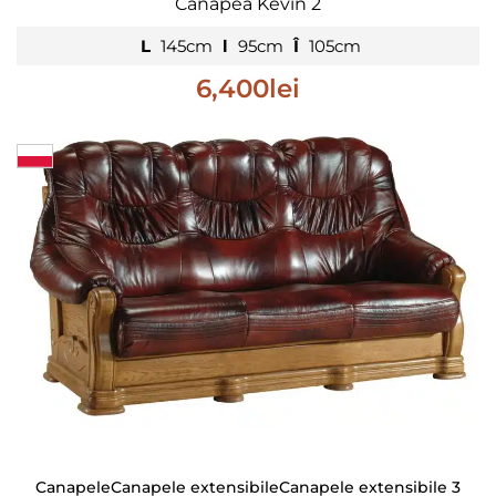
Canapea Kevin 2
L
145cm
l
95cm
Î
105cm
6,400
lei
Canapele
Canapele extensibile
Canapele extensibile 3