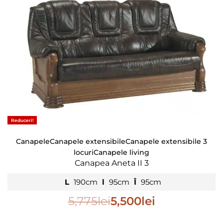
Reduceri!
Canapele
Canapele extensibile
Canapele extensibile 3
locuri
Canapele living
Canapea Aneta II 3
L
190cm
l
95cm
Î
95cm
5,775
lei
5,500
lei