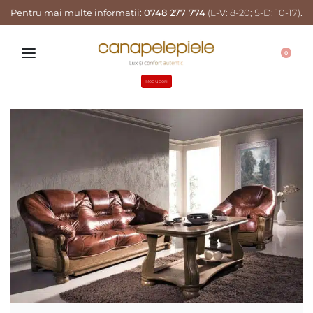
Pentru mai multe informații:
0748 277 774
(L-V: 8-20; S-D: 10-17)
.
0
Reduceri