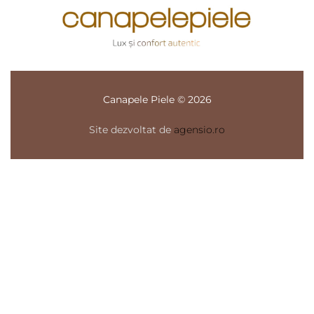
Canapele Piele © 2026
Site dezvoltat de
agensio.ro