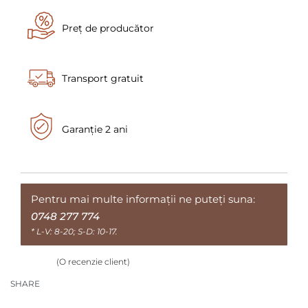
Preț de producător
Transport gratuit
Garanție 2 ani
Pentru mai multe informații ne puteți suna:
0748 277 774
* L-V: 8-20; S-D: 10-17.
(O recenzie client)
Evaluat la
5.00
din 5 pe baza unei singure evaluări
SHARE