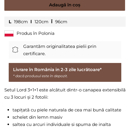
Adaugă în coș
L
198cm
l
120cm
Î
96cm
Produs în Polonia
Garantăm originalitatea pielii prin
certificare.
Livrare în România in 2-3 zile lucrătoare*
* dacă produsul este în depozit.
Setul Lord 3+1+1 este alcătuit dintr-o canapea extensibilă
cu 3 locuri și 2 fotolii:
tapițată cu piele naturala de cea mai bună calitate
schelet din lemn masiv
saltea cu arcuri individuale si spuma de inalta