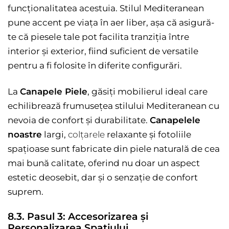
funcționalitatea acestuia. Stilul Mediteranean
pune accent pe viața în aer liber, așa că asigură-
te că piesele tale pot facilita tranziția între
interior și exterior, fiind suficient de versatile
pentru a fi folosite în diferite configurări.
La
Canapele Piele
, găsiți mobilierul ideal care
echilibrează frumusețea stilului Mediteranean cu
nevoia de confort și durabilitate.
Canapelele
noastre
largi,
colțarele
relaxante și fotoliile
spațioase sunt fabricate din piele naturală de cea
mai bună calitate, oferind nu doar un aspect
estetic deosebit, dar și o senzație de confort
suprem.
8.3. Pasul 3: Accesorizarea și
Personalizarea Spațiului