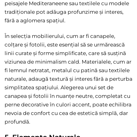
peisajele Mediteraneene sau textilele cu modele
tradiționale pot adăuga profunzime și interes,
fără a aglomera spațiul.
În selecția mobilierului, cum ar fi canapele,
colțare și fotolii, este esențial să se urmărească
linii curate și forme simplificate, care să susțină
viziunea de minimalism cald. Materialele, cum ar
fi lemnul netratat, metalul cu patină sau textilele
naturale, adaugă textură și interes fără a perturba
simplitatea spațiului. Alegerea unui set de
canapea și fotolii în nuanțe neutre, completat cu
perne decorative în culori accent, poate echilibra
nevoia de confort cu cea de estetică simplă, dar
profundă.