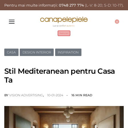
Pentru mai multe informații:
0748 277 774
(L-V: 8-20; S-D: 10-17)
.
0
Reduceri
CASA
DESIGN INTERIOR
INSPIRATION
Stil Mediteranean pentru Casa
Ta
BY
VISION ADVERTISING
10-01-2024
16 MIN READ