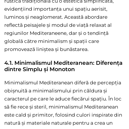
rustică tradițională cu o estetică simplificată,
evidențiind importanța unui spațiu aerisit,
luminos și neaglomerat. Această abordare
reflectă peisajele și modul de viață relaxat al
regiunilor Mediteraneene, dar și o tendință
globală către minimalism și spații care
promovează liniștea și bunăstarea.
4.1. Minimalismul Mediteranean: Diferența
dintre Simplu și Monoton
Minimalismul Mediteranean diferă de percepția
obișnuită a minimalismului prin căldura și
caracterul pe care le aduce fiecărui spațiu. În loc
să fie rece și steril, minimalismul Mediteranean
este cald și primitor, folosind culori inspirate din
natură și materiale naturale pentru a crea un