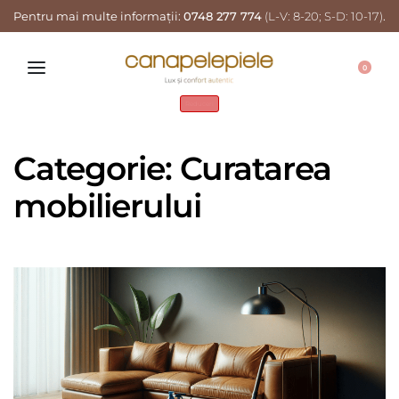
Pentru mai multe informații:
0748 277 774
(L-V: 8-20; S-D: 10-17)
.
0
Reduceri
Categorie:
Curatarea
mobilierului