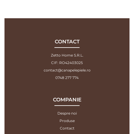
CONTACT
Zetto Home S.R.L.
CIF: RO42403025
contact@canapelepiele.ro
0748 277 774
COMPANIE
Despre noi
Produse
Contact