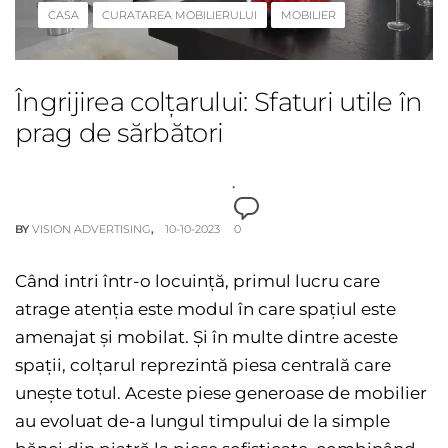
CASA
CURATAREA MOBILIERULUI
MOBILIER
Îngrijirea colțarului: Sfaturi utile în
prag de sărbători
BY
VISION ADVERTISING
10-10-2023
0
Când intri într-o locuință, primul lucru care
atrage atenția este modul în care spațiul este
amenajat și mobilat. Și în multe dintre aceste
spații, colțarul reprezintă piesa centrală care
unește totul. Aceste piese generoase de mobilier
au evoluat de-a lungul timpului de la simple